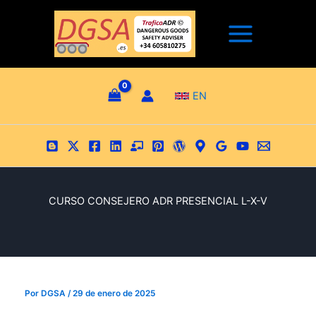
Ir
al
contenido
EN
CURSO CONSEJERO ADR PRESENCIAL L-X-V
Por
DGSA
/
29 de enero de 2025